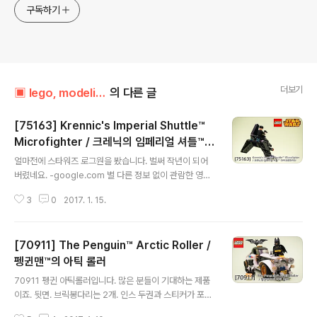
구독하기
더보기
▣ lego, modeling../┗ 잡식레고방
의 다른 글
[75163] Krennic's Imperial Shuttle™
Microfighter / 크레닉의 임페리얼 셔틀™
글 내용
마이크로파이터
얼마전에 스타워즈 로그원을 봤습니다. 벌써 작년이 되어
버렸네요. -google.com 별 다른 정보 없이 관람한 영화
에서 눈에 띄는 녀석이 하나 있더군요. 바로 검정색 임페리
3
0
2017. 1. 15.
얼 셔틀. 긴 날개를 밑으로 내린채 날아가는 뒷 모습은 참
인상적이었어요. 물론 이 녀석을 미리 알고는 있었습니다.
75156을 통해서요. 근데 그닥 마음에 들지 않아 관심이
[70911] The Penguin™ Arctic Roller /
없던 녀석이었죠. 근데 영화에서는 참 매력적이더라구요.
그 아쉬움을 달래주려 했는지.. 75163 마이크로 파이터
펭귄맨™의 아틱 롤러
글 내용
제품이 출시되었더군요. 크레닉은 없는 크레닉의 임페리얼
70911 펭귄 아틱롤러입니다. 많은 분들이 기대하는 제품
셔틀입니다. 뒷면에서 중요한건 하단의 리스트입니다. 그
이죠. 뒷면. 브릭봉다리는 2개. 인스 두권과 스티커가 포함
간 6종으로 출시해오던 시리즈인데.. 이번 시즌 4탄에서는
되어 있습니다. 배트맨은 투페이스. 이제 복면 안쪽으로도
4종이 되었네요. 사실 나올 기체가 한정되어 있는데 6종은