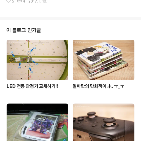
5
4
2017. 1. 10.
눈이 생겼네요. 차량을 만들기 시작합니다. 권총으로 디테
너무 많았어요. 역시..
일을 표현하구요. 중간에 기어가 하나 쓰이는데.. 사용처는
나중에.. 차량이 제법 길어요. 조커의 로우라이더랑 비슷할
듯 곡선 표현이 많은 차량이라 슬로프 브릭이 많이 사용됩
니다. 흔히 열기구에 사용되던 브릭을.. 이런식으로 고정해
이 블로그 인기글
서.. 차량의 주요 라인을 표현합니다. 아이디어 정말 좋아
요. 더 펭귄. 펭귄이 맞는데 국내 제품명은 펭귄맨이네요.
드디어 제대로된 우산을 들게 된 펭귄. 스티커들이 사용됩
니다. 이제 제법 형태가 나오죠? 번호판도 스티커입니다.
트렁크를 덮어주구요. 앞..
LED 전등 안정기 교체하기!!
얼마만의 만화책이냐.. ㅜ_ㅜ