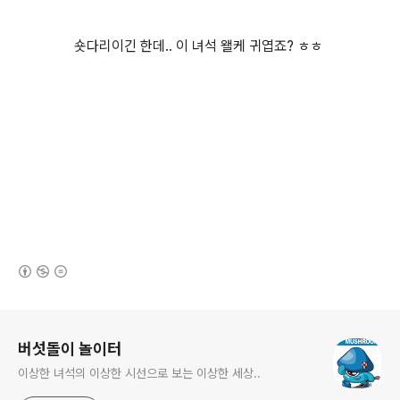
숏다리이긴 한데.. 이 녀석 왤케 귀엽죠? ㅎㅎ
(새창열림)
로그 정보
버섯돌이 놀이터
이상한 녀석의 이상한 시선으로 보는 이상한 세상..