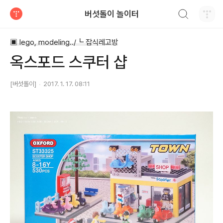
검색하기
버섯돌이 놀이터
티스토리
▣ lego, modeling../┗ 잡식레고방
옥스포드 스쿠터 샵
[버섯돌이]
2017. 1. 17. 08:11