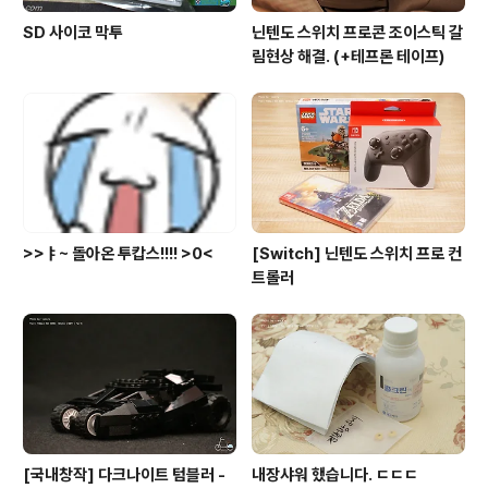
SD 사이코 막투
닌텐도 스위치 프로콘 조이스틱 갈
림현상 해결. (+테프론 테이프)
>>ㅑ~ 돌아온 투캅스!!!! >0<
[Switch] 닌텐도 스위치 프로 컨
트롤러
[국내창작] 다크나이트 텀블러 -
내장샤워 했습니다. ㄷㄷㄷ