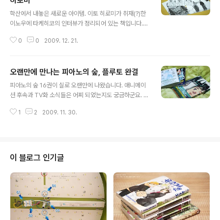
히로미
글 내용
학산에서 내놓은 새로운 아이템. 이토 히로미가 취재(?)한
이노우에 타케히코의 인터뷰가 정리되어 있는 책입니다.
엽서 다섯장에 낚여 산듯.. 하지만 그건 아니고.. 그냥 관심
0
0
2009. 12. 21.
이 조금 있어서 구매했습니다. 결론을 말하자면 참 어중간
한 책입니다. 모 잡지의 권말 특별 인터뷰 수준의 내용이 3
건 정도 묶여있는게 전부인 이 책은.. 대체 무슨 생각으로
오랜만에 만나는 피아노의 숲, 플루토 완결
이렇게 만들었을까.. 싶은 의문점이 들게 하죠. 양장본을 지
글 내용
독히도 사랑-_-하는 국내 출판계는.. 쉽게 쉽게 읽어야 할
피아노의 숲 16권이 실로 오랜만에 나왔습니다. 애니메이
내용의 책을 정말 읽기 힘든 모양새로 만들어 놓았고, 그에
션 후속과 TV화 소식들은 어찌 되었는지도 궁금하군요. 이
따른 페이지 분량 확보를 위해 보는 사람 민망해질 정도의
작품은 저에게 꽤나 강한 인상으로 남아있는데.. 여전히 재
휑~한 페이지의 활자들을 만나게 해주었습니다. '슬램덩
1
2
2009. 11. 30.
미있네요. 다음권이 언제가 될진 모르지만 역시 기대됩니
크', '배가본드'의 이노우에니까 이정도 해서 비싸게 팔아먹
다. ^^ 여신님은 벌써 39권째입니다. 사실 좀 지나치게 길
어도 된다는 계산..
어진 듯 하긴 합니다만... 이 작가는 제가 눈여겨 보는 부분
이 있는지라.. 플루토는 모르고 갔는데.. 드디어 8권이 나왔
더군요. 일본에서 완결된지가 꽤나 지났는데.. 조금은 늦은
이 블로그 인기글
정발이 아쉽긴 합니다. 어쨓든 드디어 마무리군요. 이제 나
오키 아저씨가 또 어떤 작품으로 놀래켜줄지 궁금합니다. ^
^;