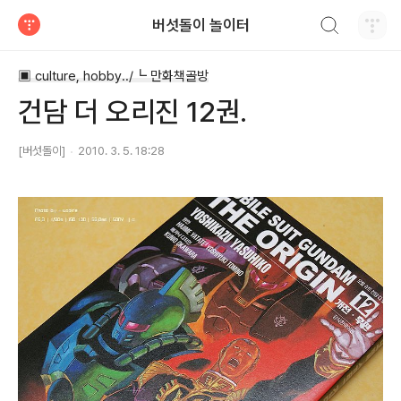
검색하기
버섯돌이 놀이터
티스토리
▣ culture, hobby../┗ 만화책골방
건담 더 오리진 12권.
[버섯돌이]
2010. 3. 5. 18:28