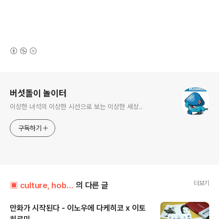
(새창열림)
로그 정보
버섯돌이 놀이터
이상한 녀석의 이상한 시선으로 보는 이상한 세상..
구독하기
더보기
▣ culture, hobby../┗ 만화책골방
의 다른 글
만화가 시작된다 - 이노우에 다케히코 x 이토