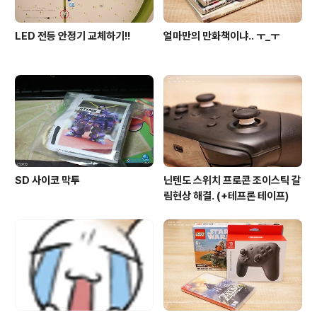
LED 전등 안정기 교체하기!!
얼마만의 만화책이냐.. ㅜ_ㅜ
SD 사이코 막투
닌텐도 스위치 프로콘 조이스틱 갈
림현상 해결. (+테프론 테이프)