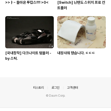
>>ㅑ~ 돌아온 투캅스!!!! >0<
[Switch] 닌텐도 스위치 프로 컨
트롤러
[국내창작] 다크나이트 텀블러 -
내장샤워 했습니다. ㄷㄷㄷ
by 스틱.
의안내
티스토리
로그인
고객센터
© Daum Corp.