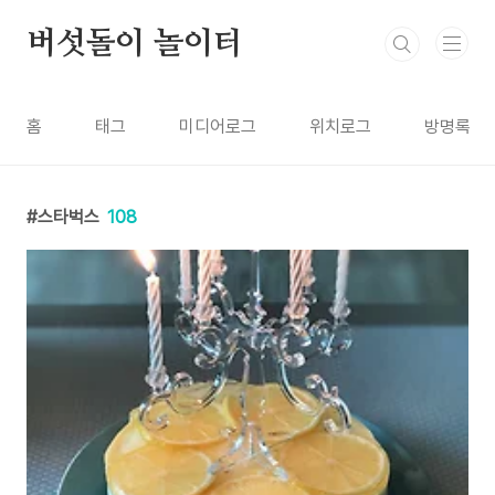
본문 바로가기
버섯돌이 놀이터
홈
태그
미디어로그
위치로그
방명록
스타벅스
108