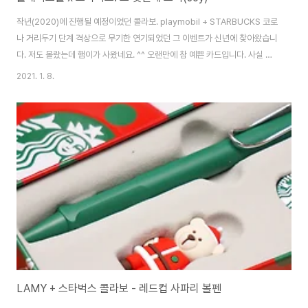
작년(2020)에 진행될 예정이었던 콜라보. playmobil + STARBUCKS 코로
나 거리두기 단계 격상으로 무기한 연기되었던 그 이벤트가 신년에 찾아왔습니
다. 저도 몰랐는데 햄이가 사왔네요. ^^ 오랜만에 참 예쁜 카드입니다. 사실 스
벅 카드가 모두 종이로 바뀐 후로는 딱히 예쁜 카드 만나기가 쉽지 않아서 아쉬
2021. 1. 8.
운데.. 이 녀석은 화이트 배경에 캐릭터 디자인이다보니 아주 예쁘게 잘 뽑혔습
니다. 스티커도 주는군요. 간결한 박스. 배경이 예쁘네요. 플레이모빌 + 스타벅
스 For Every Starbucks Buddy. 당연하게 구성도 심플합니다. 개인적으로
는 레고보다 뻣뻣해 보이는 플레이모빌을 그리 좋아하진 않지만, 실물이 꽤나
이쁩니다. 가슴에 '조이' 명찰을 달고 있군요. 패키지랑 비슷한 포즈를 잡..
LAMY + 스타벅스 콜라보 - 레드컵 사파리 볼펜