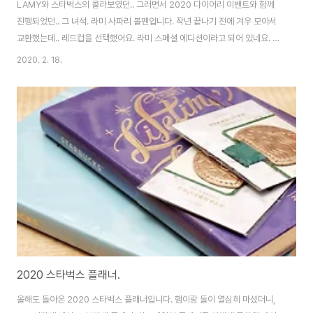
LAMY와 스타벅스의 콜라보였던.. 그러면서 2020 다이어리 이벤트와 함께
진행되었던.. 그 녀석. 라미 사파리 볼펜입니다. 작년 끝나기 전에 겨우 모아서
교환했는데.. 레드컵을 선택했어요. 라미 스페셜 에디션이라고 되어 있네요. 내
용물은 유명한 사파리 볼펜입니다. 라미 베스트 셀러죠. 그 다이어리와 함께.
2020. 2. 18.
[▣ in my life../└ 만물지름상] - 2020 스타벅스 플래너. 2020 스타벅스 플
래너. 올해도 돌아온 2020 스타벅스 플래너입니다. 햄이랑 둘이 열심히 마셨
더니, 1+1 기간에 세이프! 보라색 플래너. 하프데일리 플래너로 여행에 특화된
페이지가 추가로 들어 있습니다. 내년엔 저기에 여행, 공연.. noleter.net 뚜껑
을 열면 사파리 볼펜이 눈에 들어옵니다. 레드컵 버전은 딱 스..
2020 스타벅스 플래너.
올해도 돌아온 2020 스타벅스 플래너입니다. 햄이랑 둘이 열심히 마셨더니,