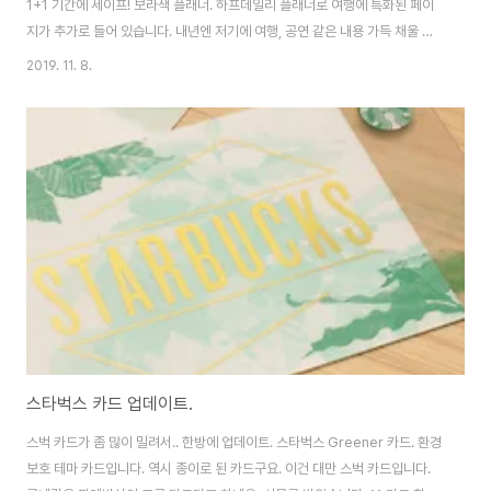
1+1 기간에 세이프! 보라색 플래너. 하프데일리 플래너로 여행에 특화된 페이
지가 추가로 들어 있습니다. 내년엔 저기에 여행, 공연 같은 내용 가득 채울 수
있으면 좋겠네요. 뒤쪽에는 여전히 쿠폰이 들어 있습니다. 인덱스용 스티커가
2019. 11. 8.
포함된게 특이하네요. 플래너는 다시 몰스킨. 쿠폰 3종이 포함되어 있습니다.
작년 월요일 쿠폰이 라떼 쿠폰으로 바뀌었네요. 라떼 별론데.. -_-; 아무튼, 이
번에도 다 쓰는걸 목표로!!!! 하늘색 라이트 블루. 증정용은 하늘색과 그린 두종
류입니다. 깔끔합니다. 예전 플래너들과 비슷한 사이즈. 위클리 형태로 내지가
구성되어 있습니다. 라이트 블루는 점선/무지 페이지가 많은게 특징. 그린 컬러
는 대부분..
스타벅스 카드 업데이트.
스벅 카드가 좀 많이 밀려서.. 한방에 업데이트. 스타벅스 Greener 카드. 환경
보호 테마 카드입니다. 역시 종이로 된 카드구요. 이건 대만 스벅 카드입니다.