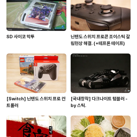
SD 사이코 막투
닌텐도 스위치 프로콘 조이스틱 갈
림현상 해결. (+테프론 테이프)
[Switch] 닌텐도 스위치 프로 컨
[국내창작] 다크나이트 텀블러 -
트롤러
by 스틱.