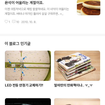
욘석이 어울리는 계절이죠.
제버거집들과 비슷하게, 나이프로 썰어 먹도록 되어 있습
글 내용
니다. 아니, 브리즈번 햄버거는.. 들고 먹기 거의 불가능하
이젠 아침저녁으로 제법 쌀쌀하네요. 이 녀석이 어울리는
다 말하고 싶네요.. =ㅂ=; 신선한 충격이자 반전이었던.. 통
계절이죠. 버터나 마가린 둘러서 살살 구워주면.. >_
새우버거(Whole Shrimp Burger). 왕새우 하나 올려 나
올 줄 알았더니.. 칵테일새우라고 하나요? 저 녀석들이 득
1
10
2010. 10. 8.
실득실.. 그 양에 놀랐습니다. 흘러 넘치는거 보이시죠?..
이 블로그 인기글
LED 전등 안정기 교체하기!!
얼마만의 만화책이냐.. ㅜ_ㅜ