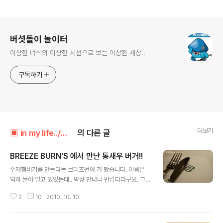
로그 정보
버섯돌이 놀이터
이상한 녀석의 이상한 시선으로 보는 이상한 세상..
구독하기
더보기
▣ in my life../┗ 버섯메뉴판
의 다른 글
BREEZE BURN'S 에서 만난 통새우 버거!!
글 내용
수제햄버거를 만든다는 브리즈번에 가 봤습니다. 이름은
익히 들어 알고 있었는데.. 막상 만나니 반갑더라구요. 그래
서 냉큼! 스프라이트를 시켜봅니다. 음료가 이런식으로 나
2
10
2010. 10. 10.
오는건 좀 실망이네요. 당연히 리필도 없을 것이고.. ㅠ_ㅠ
오렌지 에이드. 맛은 괜찮습니다. ^^ 플렉토곤으로 찍었더
니.. 이 거리에서도 빛망울이..;; BREEZE BURN'S 다른 수