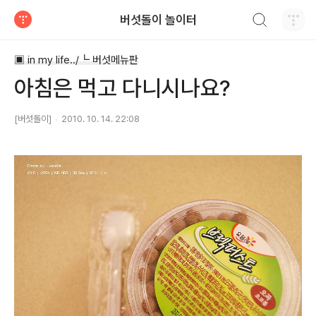
검색하기
버섯돌이 놀이터
티스토리
▣ in my life../┗ 버섯메뉴판
아침은 먹고 다니시나요?
[버섯돌이]
2010. 10. 14. 22:08