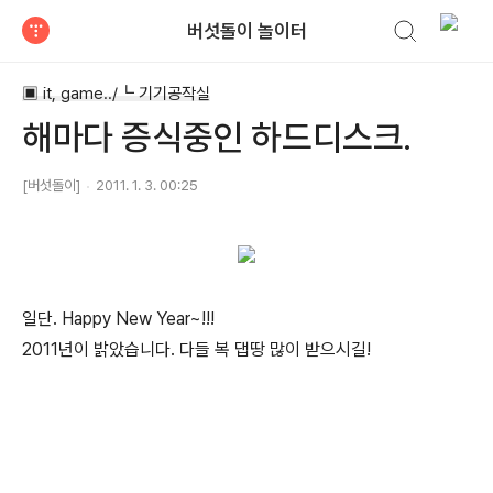
검색하기
버섯돌이 놀이터
티스토리
▣ it, game../┗ 기기공작실
해마다 증식중인 하드디스크.
[버섯돌이]
2011. 1. 3. 00:25
일단. Happy New Year~!!!
2011년이 밝았습니다. 다들 복 댑땅 많이 받으시길!