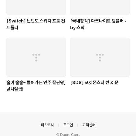
[Switch] 닌텐도 스위치 프로 컨
[국내창작] 다크나이트 텀블러 -
트롤러
by 스틱.
술이 술술~ 들어가는 안주 끝판왕,
[3DS] 포켓몬스터 썬 & 문
날치알쌈!
의안내
티스토리
로그인
고객센터
© Daum Corp.