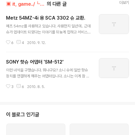
더보기
▣ it, game../┗ 기기공작실
의 다른 글
Metz 54MZ-4i 용 SCA 3302 슈 교환.
글 내용
메츠 54mz를 사용하고 있습니다. 사용한지 일년여.. 근데
슈가 업데이트 되었다는 이야기를 뒤늦게 접하고 서비스센
터를 다녀왔지요. ^^; M7에서 M8로 바뀐 SCA 3302 슈
6
4
2010. 9. 12.
입니다. 소니용이죠. ^^ 54mz는 이 독특한 시스템으로 인
해 슈만 바꾸면 전 기종에서 사용이 가능합니다. 아쉬운건
그 슈의 정가가 그리 싼 편은 아니라는 것. 그리고 중고도
SONY 핫슈 어댑터 'SM-512'
많지 않다는 것 정도겠네요. 스트로보는 일년 넘게 사용하
글 내용
고 있는데.. 도대체 이 녀석을 어찌 써야 할지는 아직도 깜
이런 녀석을 구했습니다. 뭐냐구요? 소니 슈에 일반 핫슈
깜합니다. 실내 촬영이나 행사용으로 간간히 사용을 잘 하
장치를 연결하게 해주는 어댑터입니다. 소니는 이게 참 않
고 있긴 하지만.. 알고 쓰는게 아니라 그냥 막 쓰고 있다는
좋아요. ㅠ_ㅠ 앞에는 싱크 케이블 연결 단자. 이렇게 위에
생각이 강하지요. 카메라와는 달리.. 혼자서 알아 나가는 것
3
6
2010. 8. 5.
는 일반 핫슈 단자. 밑에는 소니슈에 연결하는 모양새. 단점
도 쉽지 않은 느낌입니다. 얼마나 사용하면 조명을 좀 더 다
은 연결해제에 사용하는 버튼(?)이 단순한 모양새로 깔끔
루게 될..
하지 않고 손가락이 조금 아픈 편. ㅡ_ㅜ 갑자기 이 녀석을
왜 구했냐면.. 스트로보야 소니용 스트로보를 구하면 되지
만, 스튜디오 같은 곳에서 조명 사용시 에러사항이 꽃피기
이 블로그 인기글
때문입니다. 광동조를 해야 하는데 모든 제품이 핫슈용으
로 되어 있지요. 그래서 이런 어댑터가 필요한.. ㅠ_ㅠ 간이
스튜디오(?)에서 가볍게 동조기를 이용한 조명 테스트 해