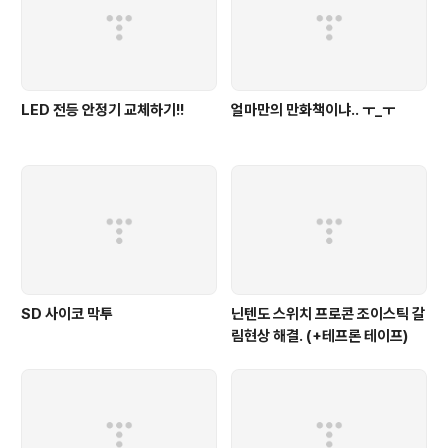
봤습니다. 매우 잘 되네요. 만족스럽습니다. ^^ 물론 어댑터
를 이용해 핫슈용 스..
LED 전등 안정기 교체하기!!
얼마만의 만화책이냐.. ㅜ_ㅜ
SD 사이코 막투
닌텐도 스위치 프로콘 조이스틱 갈
림현상 해결. (+테프론 테이프)