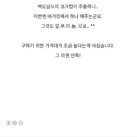
맥도날드의 코크컵이 주춤하니..
이번엔 버거킹에서 하나 해주는군요.
그것도 알.루.미.늄. 으로.. ^^
구하기 위한 가격대가 조금 높다는게 아쉽습니다.
그 외엔 만족!
(새창열림)
로그 정보