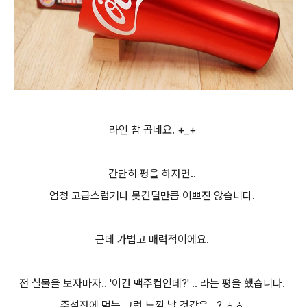
라인 참 곱네요. +_+
간단히 평을 하자면..
엄청 고급스럽거나 못견딜만큼 이쁘진 않습니다.
근데 가볍고 매력적이에요.
전 실물을 보자마자.. '이건 맥주컵인데?' .. 라는 평을 했습니다.
주석잔에 먹는 그런 느낌 날 것같은.. ? ㅎㅎ