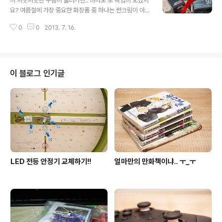
이 지긋지긋한 구름이 물러가면.. 아마도 또 폭염이 오겠지
ㅎ 요건 선물용 키체인. ^^
요? 여름철에 가장 중요한 화장품 중 하나는 썬크림이 아닐
까 싶어요. 이것저것 써 봤지만.. 아직까지는 비오템이 최고
0
0
2013. 7. 16.
네요. ^^ 발림성, 매끄러움, 성능.. 가장 밸런스가 좋은 녀석
이 아닐까 싶습니다. 아, 땀 없는 분들은 다른 것들도 좋습
니다. 단.. 땀 좀 흘린다 하시면.. 잘 선택해서 쓰셔야 할거에
요. 줄줄 흘러내리는 썬크림을 보고 싶지 않다면.. ㅜ_ㅜ
이 블로그 인기글
LED 전등 안정기 교체하기!!
얼마만의 만화책이냐.. ㅜ_ㅜ