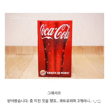
그래서!!!
받아왔습니다. 좀 미친 짓을 했죠.. 콰트로와퍼 3개라니.. -_-;;;