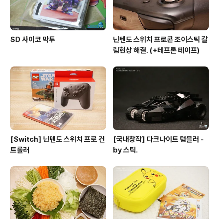
SD 사이코 막투
닌텐도 스위치 프로콘 조이스틱 갈
림현상 해결. (+테프론 테이프)
[Switch] 닌텐도 스위치 프로 컨
[국내창작] 다크나이트 텀블러 -
트롤러
by 스틱.