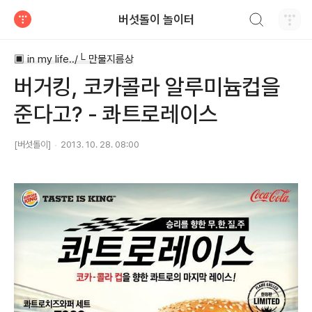
검색하기
버섯돌이 놀이터
티스토리
▣ in my life../└ 만물지름상
버거킹, 코카콜라 알루미늄컵을
준다고? - 콰트로레이스
[버섯돌이]
2013. 10. 28. 08:00