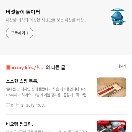
버섯돌이 놀이터
이상한 녀석의 이상한 시선으로 보는 이상한 세상..
구독하기
더보기
▣ in my life../└ 만물지름상
의 다른 글
소소한 쇼핑 목록.
글 내용
얼마전 모 디자인 샵에 들렀다가 사온 녀석들입니다. Roll
Up이라고 하네요. 그냥 케이블 정리용.. 줄감개.. 뭐 그런
겁니다. 사용법이 이렇게 나와있네요. 컬러가 여러가지 있
0
2
2013. 10. 7.
던데.. 강렬한 레드로. ㅋ 요렇게 씁니다. 요즘 사용하고 있
어요. 이어폰은 보관시 선정리에만 신경써도 훨씬 오래 사
용할 수 있습니다. 그냥 기기에 둘둘 말아놓는게 가장 빠른
비오템 썬크림.
단선의 길이에요. 폐업정리 세일 하길래.. 모자도 저렴한 가
글 내용
격에 두개 샀습니다. 저거 두개 합쳐도 2만원이 않돼요. ㅎ