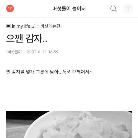
검색하기
버섯돌이 놀이터
티스토리
▣ in my life../┗ 버섯메뉴판
으깬 감자..
[버섯돌이]
2007. 6. 13. 16:59
찐 감자를 몇개 그릇에 담아.. 푹푹 으깨어서~