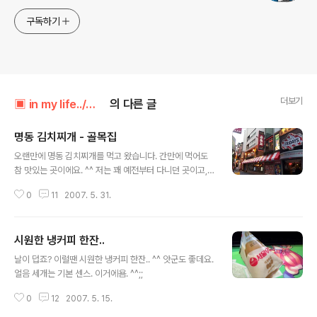
구독하기
더보기
▣ in my life../┗ 버섯메뉴판
의 다른 글
명동 김치찌개 - 골목집
글 내용
오랜만에 명동 김치찌개를 먹고 왔습니다. 간만에 먹어도
참 맛있는 곳이에요. ^^ 저는 꽤 예전부터 다니던 곳이고,
주위 분들께도 알려드리곤 했으나.. 이곳을 모르는 분들 내
0
11
2007. 5. 31.
지는 찾기 어렵다 하시는 분들이 좀 계시기에.. (실제로 그
냥 걸어가다가는 지나쳐버리기 쉬운 위치. ^^;) 사진을 몇
장 찍어봤습니다. 일단 위치는 명동역보다 을지로 입구역
시원한 냉커피 한잔..
에서 훨씬 가깝습니다. 을지로 입구역 하차. 5번/6번 출구
글 내용
쪽으로 나오시다보면 두 출구 사이에 계단이 하나 있습니
날이 덥죠? 이럴땐 시원한 냉커피 한잔.. ^^ 앗군도 좋데요.
다. 제가 애용하는 길이죠. ^^;; 그곳으로 나오면 정면으로
얼음 세개는 기본 센스. 이거에욤. ^^;;
T.G.I가 보입니다. 바로 그 옆의 골목으로 고고싱~ 물론 그
냥 5번 출구로 나오셔도 됩니다. ^^ 5번 출구로 나와 30m
0
12
2007. 5. 15.
정도 가시면 우측에 큰 골목이 하나 나오죠. 바로 명동 올라