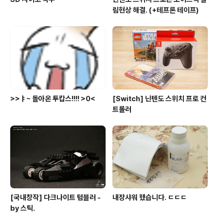
림현상 해결. (+테프론 테이프)
>>ㅑ~ 돌아온 투캅스!!!! >0<
[Switch] 닌텐도 스위치 프로 컨
트롤러
[국내창작] 다크나이트 텀블러 -
내장샤워 했습니다. ㄷㄷㄷ
by 스틱.