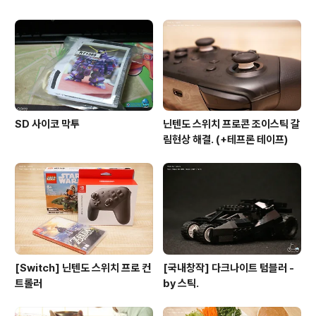
SD 사이코 막투
닌텐도 스위치 프로콘 조이스틱 갈
림현상 해결. (+테프론 테이프)
[Switch] 닌텐도 스위치 프로 컨
[국내창작] 다크나이트 텀블러 -
트롤러
by 스틱.