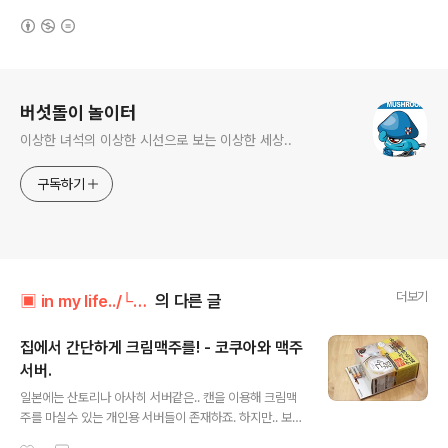
(새창열림)
로그 정보
버섯돌이 놀이터
이상한 녀석의 이상한 시선으로 보는 이상한 세상..
구독하기
더보기
▣ in my life../└ 만물지름상
의 다른 글
집에서 간단하게 크림맥주를! - 코쿠아와 맥주
서버.
글 내용
일본에는 산토리나 아사히 서버같은.. 캔을 이용해 크림맥
주를 마실수 있는 개인용 서버들이 존재하죠. 하지만.. 보통
국내에서는 1~20만원에 육박하는 고가. ㅜ_ㅜ포기하고