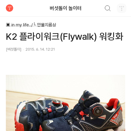
검색하기
버섯돌이 놀이터
티스토리
▣ in my life../└ 만물지름상
K2 플라이워크(Flywalk) 워킹화
[버섯돌이]
2015. 6. 14. 12:21