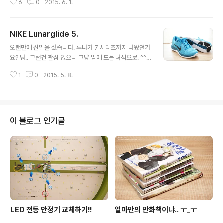
6
0
2015. 6. 1.
잊고 살던 도중에 이런 녀석을 만났습니다. [코쿠아와]라
불리우는 맥주서버입니다. AA건전지 두개로 작동하는.. 딱
보기에도 작은 녀석. 캔에 끼우는 방식으로 사용합니다. 일
NIKE Lunarglide 5.
본 제품인데.. 단순 보따리 판매가 아닌.. 제대로 수입해서
글 내용
팔고 있더라구요. 설명과 제원. 구성물은 단촐하게 띨룽 하
오랜만에 신발을 샀습니다. 루나가 7 시리즈까지 나왔던가
나. 이렇게 두 부분으로 분리가 되고 상단 헤드부에 건전지
요? 뭐.. 그런건 관심 없으니 그냥 맘에 드는 녀석으로. ^^
가 들어갑니다. 코쿠아와가 좋은 점 중 하나는 손쉬운 분리
약간 발볼을 꽉 잡는 느낌이 있어 한치수 크게 갔네요. 이런
로 실제 맥주가 지나가는 하단부의 세척이 용이하다는 것.
1
0
2015. 5. 8.
류 소재의 신발들은 모양이 잘 뭉개져서 별로 안좋아했는
(상단부는 초음파 발생부로 세척하면 안되요. ㅋ) 합치면
데. 이 녀석은 발앞에 살짝 라인을 잡아서 유지해 주네요.
이런 모양새. 드림하..
루나론 쿠션은 생각보다 괜찮은 쿠션감을 제공합니다. 신
을수록 발을 잘 감싸는 느낌. 아주 마음에 들어 잘 신고 있
습니다. ^^ 역시 신발은 나이키? ㅎㅎ
이 블로그 인기글
LED 전등 안정기 교체하기!!
얼마만의 만화책이냐.. ㅜ_ㅜ