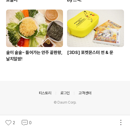
술이 술술~ 들어가는 안주 끝판왕,
[3DS] 포켓몬스터 썬 & 문
날치알쌈!
의안내
티스토리
로그인
고객센터
© Daum Corp.
2
0