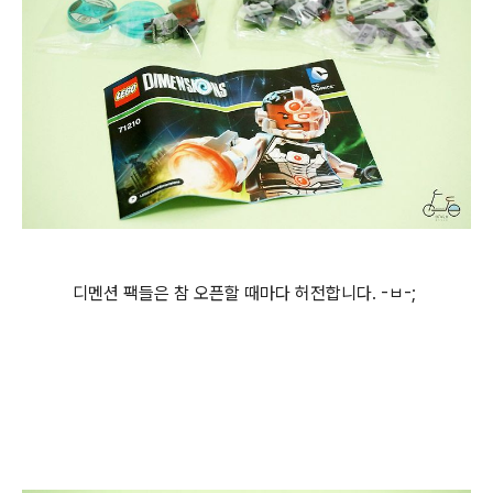
디멘션 팩들은 참 오픈할 때마다 허전합니다. -ㅂ-;