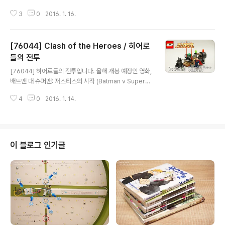
작년 75078부터 다시 배틀팩 제품군을 선보이고 있죠. 유
3
0
2016. 1. 16.
례 없을만큼의 구성을 보인 75078과는 달리 뭔가 좀 아쉬
워 보이는 제품이긴 하나,75078의 레벨즈 스토미가 호불
호가 좀 갈리기도 했었죠. 그에 반해 이번 75132는 새롭
[76044] Clash of the Heroes / 히어로
게 리뉴얼된 영화판(스타워즈 : 깨어난 포스)에 맞는 스토
미를 포함하고 있어 관심을 모았습니다. 배틀팩은 피규어
들의 전투
글 내용
중심이기에 언제나 구성은 아쉬움이 남습니다. 사실 이렇
[76044] 히어로들의 전투입니다. 올해 개봉 예정인 영화,
게만 본다면 마이크로 파이터즈 시리즈와 별 반 다르지 않
배트맨 대 슈퍼맨: 저스티스의 시작 (Batman v Superm
은 부피감을 보여주죠. -ㅂ-; 새로운 트루퍼 헬멧입니다. 이
an: Dawn of Justice, 2016) 관련 제품이죠. 제품 겉면
번 영화에 맞게 새롭게 리뉴얼된 디자인을 보여주는데.. 개
4
0
2016. 1. 14.
의 스티커는 아쉽습니다. ㅜ_ㅜ 박스는 버리는 거라지만..
인적으로는 굉장히 잘 ..
왼쪽 하단에 묘한 표시가 하나 있는데.. 야광 브릭이 포함되
어 있다는 이야기입니다. 박스 뒷면입니다. 기믹에 대한 설
명이 있네요. 소박스 제품이니만큼 구성은 단촐합니다. 인
스 하나와 스티커 한장. 두가지 망토가 다른 형태입니다.슈
이 블로그 인기글
퍼맨의 붉은 망토는 최근 바뀌고 있는 부드러운 재질이고,
배트맨 회색 망토는 예전의 뻣뻣한 재질. 아머에 가려지는
배트맨의 프린팅 퀄리티가 너무 좋습니다. 거의 현존 배트
맨 중 최상 수준. 헤드부위는 얼굴 살색을 제외하고 야..