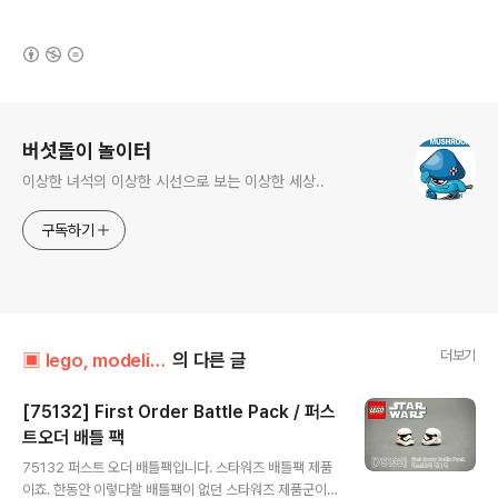
(새창열림)
로그 정보
버섯돌이 놀이터
이상한 녀석의 이상한 시선으로 보는 이상한 세상..
구독하기
더보기
▣ lego, modeling../┗ 잡식레고방
의 다른 글
[75132] First Order Battle Pack / 퍼스
트오더 배틀 팩
글 내용
75132 퍼스트 오더 배틀팩입니다. 스타워즈 배틀팩 제품
이죠. 한동안 이렇다할 배틀팩이 없던 스타워즈 제품군이..