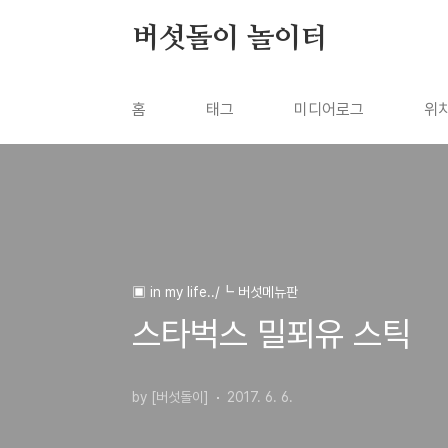
본문 바로가기
버섯돌이 놀이터
홈
태그
미디어로그
위
▣ in my life../┗ 버섯메뉴판
스타벅스 밀푀유 스틱
by [버섯돌이]
2017. 6. 6.