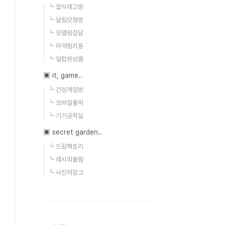
┗ 잡식레고방
┗ 날림모형방
┗ 모델링잡담
┗ 마약핑키동
┗ 알랍완성품
▣ it, game..
┗ 건성게임방
┗ 모바일홀릭
┗ 기기공작실
▣ secret garden..
┗ 드림팩토리
┗ 레시피불펌
┗ 사진저장고