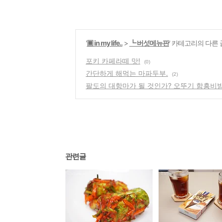
'
▣ in my life..
>
┗ 버섯메뉴판
' 카테고리의 다른 
포키 카페라떼 맛!
(0)
간단하게 해먹는 마파두부.
(2)
팔도의 대항마가 될 것인가? 오뚜기 함흥비
관련글