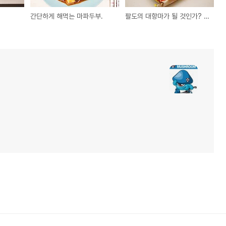
간단하게 해먹는 마파두부.
팔도의 대항마가 될 것인가? 오뚜기 함흥비빔면