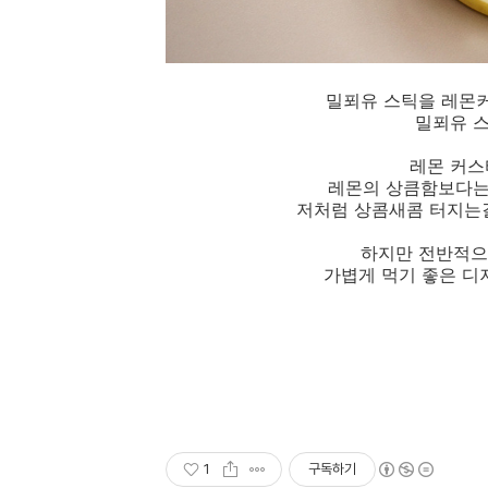
밀푀유 스틱을 레몬커
밀푀유 스
레몬 커스
레몬의 상큼함보다는
저처럼 상콤새콤 터지는걸
하지만 전반적으
가볍게 먹기 좋은 디저
1
구독하기