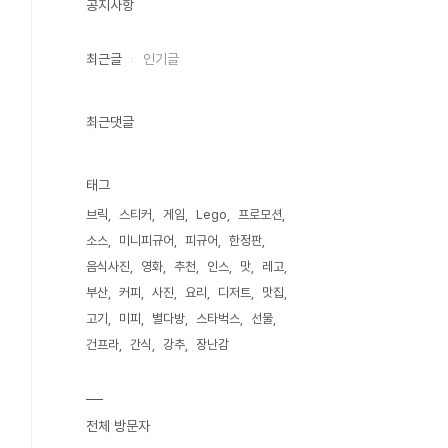
공지사항
최근글
인기글
최근댓글
태그
브릭
스티커
게임
Lego
프로모션
소스
미니피규어
피규어
한정판
음식사진
영화
추천
인스
맛
레고
부산
커피
사진
요리
디저트
맛집
고기
미피
별다방
스타벅스
선물
건프라
간식
강추
장난감
전체 방문자