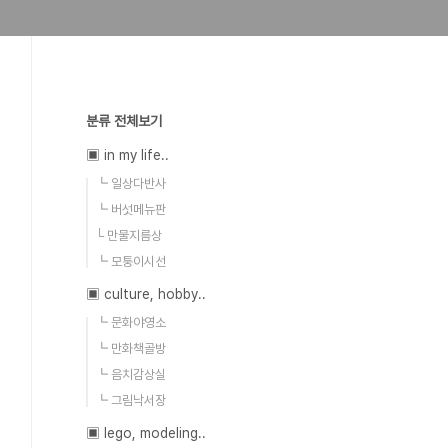
분류 전체보기
▣ in my life..
┗ 일상다반사
┗ 버섯메뉴판
└ 만물지름상
┗ 모퉁이시선
▣ culture, hobby..
┗ 문화야영소
┗ 만화책골방
┗ 음치감상실
┗ 그림낙서장
▣ lego, modeling..