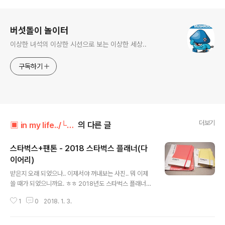
로그 정보
버섯돌이 놀이터
이상한 녀석의 이상한 시선으로 보는 이상한 세상..
구독하기
더보기
▣ in my life../└ 만물지름상
의 다른 글
스타벅스+팬톤 - 2018 스타벅스 플래너(다
이어리)
글 내용
받은지 오래 되었으나.. 이제서야 꺼내보는 사진.. 뭐 이제
쓸 때가 되었으니까요. ㅎㅎ 2018년도 스타벅스 플래너는
기존의 몰스킨과의 협업을 끝내고 새로운 회사로 바뀌었습
1
0
2018. 1. 3.
니다. 컬러 전문 업체라고 하는 팬톤. 그래서인지 다양한 컬
러로 출시되었네요. 파우치가 함께 제공되는 것이 좋습니
다. 단 파우치 사이즈가 맞았으면 좋겠는데 넉넉하게 잡았