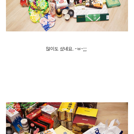
많이도 샀네요. -ㅂ-;;;