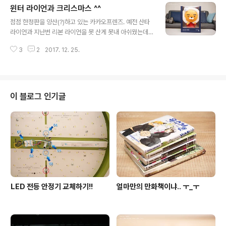
윈터 라이언과 크리스마스 ^^
는지 좀 커요. 표지도 내지도 모두 컬러를 참 잘 뽑는다는
글 내용
생각이 들게 합니다. 옐로우는 데일리 구성입니다. 항상 작
점점 한정판을 양산(?)하고 있는 카카오프렌즈. 예전 산타
은 사이즈는 데일리에요. 쿠폰 개수는 갈수록 줄어드네요.
라이언과 지난번 리본 라이언을 못 산게 못내 아쉬웠는데..
대신 조금은 쓸만한 구성이라 그나마 다행. 마케팅 참 잘하
이 귀여운 녀석은 손에 들어왔네요! 겨울 한정판이라고 합
는 스벅이지만, 점점 서비스가 떨어지는 느낌은 지울수가
3
2
2017. 12. 25.
니다. 이름은 '윈터 라이언(Winter RYAN)'블루와 레드 컬
없어요. 일반 사이즈는 위클리 구성입니다. 이 녀석은 너무
러 두가지가 존재하는데.. 역시 붉은색이 더 이뻐요. ^^ 아..
핑크핑크한지라 나중에 민트..
이런 적폐라이언 가트니라구.. (...............) 요렇게 귀여운
모습입니다. 실물이 더 귀여운데 잘 안나오네요. 빅헤드로
인해 서있기 힘들다는게 단점..;; 털모자를 쓴 라이언의 포
이 블로그 인기글
인트는.. 머리가 아닌 패딩점퍼 아래로 살짝 들어나는 아랫
배입니다. 저거 정말 귀여워요. ㅋㅋ 대두이니만큼 모자를
벗기면 무슨 망토 같아지는 마법. 올 크리스마스는 윈터 라
이언과 함께 합니다. 뒤에 작은 트리와 전..
LED 전등 안정기 교체하기!!
얼마만의 만화책이냐.. ㅜ_ㅜ