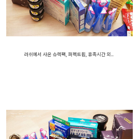
러쉬에서 사온 슈렉팩, 퍼펙트휩, 휴족시간 외..