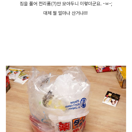
짐을 풀어 전리품(?)만 모아두니 이렇더군요. -ㅂ-;
대체 뭘 얼마나 산거냐!!!