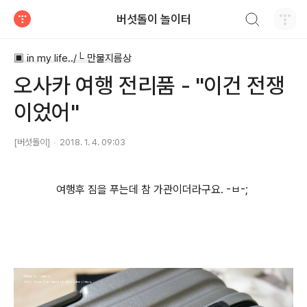
검색하기
버섯돌이 놀이터
티스토리
▣ in my life../└ 만물지름상
오사카 여행 전리품 - "이건 전쟁
이었어"
[버섯돌이]
2018. 1. 4. 09:03
여행후 짐을 푸는데 참 가관이더라구요. -ㅂ-;