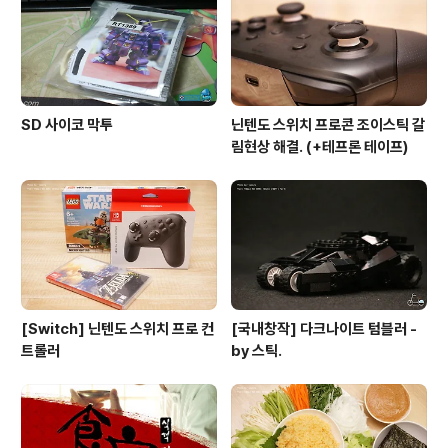
SD 사이코 막투
닌텐도 스위치 프로콘 조이스틱 갈
림현상 해결. (+테프론 테이프)
[Switch] 닌텐도 스위치 프로 컨
[국내창작] 다크나이트 텀블러 -
트롤러
by 스틱.