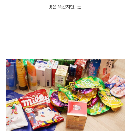
맛은 똑같지만..;;;;