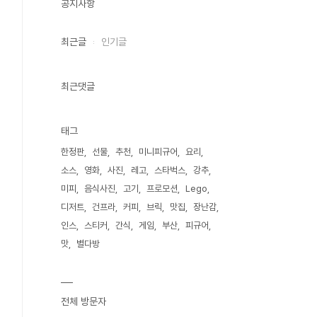
공지사항
최근글
인기글
최근댓글
태그
한정판
선물
추천
미니피규어
요리
소스
영화
사진
레고
스타벅스
강추
미피
음식사진
고기
프로모션
Lego
디저트
건프라
커피
브릭
맛집
장난감
인스
스티커
간식
게임
부산
피규어
맛
별다방
전체 방문자