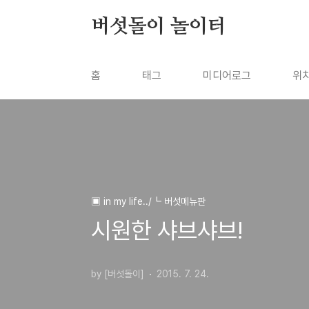
본문 바로가기
버섯돌이 놀이터
홈
태그
미디어로그
위
▣ in my life../┗ 버섯메뉴판
시원한 샤브샤브!
by [버섯돌이]
2015. 7. 24.