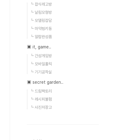
┗ 잡식레고방
┗ 날림모형방
┗ 모델링잡담
┗ 마약핑키동
┗ 알랍완성품
▣ it, game..
┗ 건성게임방
┗ 모바일홀릭
┗ 기기공작실
▣ secret garden..
┗ 드림팩토리
┗ 레시피불펌
┗ 사진저장고