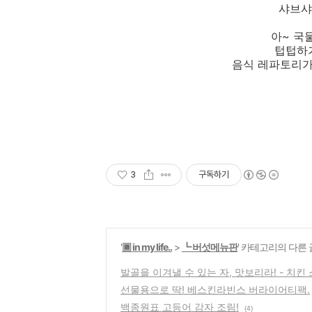
샤브샤브
아~ 국
텁텁하거
음식 레파토리가
3
구독하기
'
▣ in my life..
>
┗ 버섯메뉴판
' 카테고리의 다른 
발골을 이겨낼 수 있는 자, 맛보리라! - 치킨
선물용으로 딱! 베스킨라빈스 버라이어티팩.
백종원표 고등어 감자 조림!
(4)