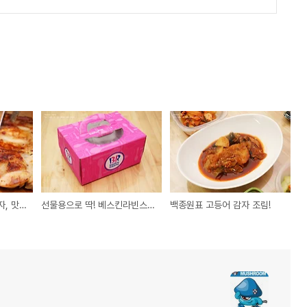
발골을 이겨낼 수 있는 자, 맛보리라! - 치킨 스테이크 (+카레 만들기 팁)
선물용으로 딱! 베스킨라빈스 버라이어티팩.
백종원표 고등어 감자 조림!