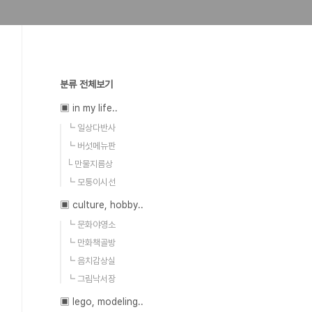
분류 전체보기
▣ in my life..
┗ 일상다반사
┗ 버섯메뉴판
└ 만물지름상
┗ 모퉁이시선
▣ culture, hobby..
┗ 문화야영소
┗ 만화책골방
┗ 음치감상실
┗ 그림낙서장
▣ lego, modeling..