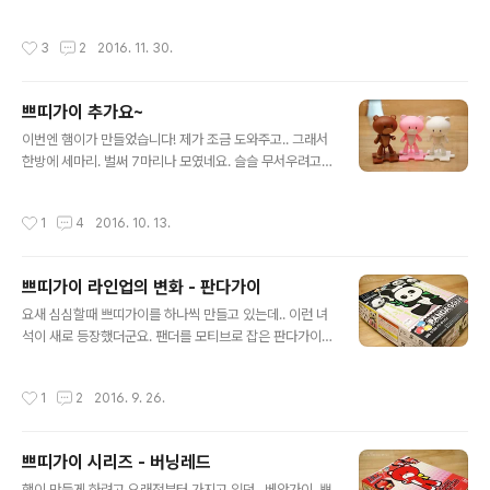
응? 북의 붉은색은 스티커입니다. 부품이 단색이에요. ㅡ_
ㅜ 컬러도 아주 예쁘고 소품도 좋은데.. 이제 너무 많이 나
작성시간
3
2
2016. 11. 30.
오는 느낌이 살짝.. 쿨럭..;;;
쁘띠가이 추가요~
글 내용
이번엔 햄이가 만들었습니다! 제가 조금 도와주고.. 그래서
한방에 세마리. 벌써 7마리나 모였네요. 슬슬 무서우려고
합니다... ... 라고 하는 사이에 두마리가 또 배송왔네요. OT
L..
작성시간
1
4
2016. 10. 13.
쁘띠가이 라인업의 변화 - 판다가이
글 내용
요새 심심할때 쁘띠가이를 하나씩 만들고 있는데.. 이런 녀
석이 새로 등장했더군요. 팬더를 모티브로 잡은 판다가이
입니다. 금형까지 바꾸면서 나온 녀석이죠. 눈 부분은 다양
한 스티커가 제공되고 대나무잎을 들고 있네요. 눈 스티커
작성시간
1
2
2016. 9. 26.
는 햄이가 골랐어요. ^^ 줄줄이 늘어나고 있는 녀석들. 다음
쉬는 날에 나머지 만들기로 했어요. ㅎㅎㅎ
쁘띠가이 시리즈 - 버닝레드
글 내용
햄이 만들게 하려고 오래전부터 가지고 있던.. 베앗가이, 쁘