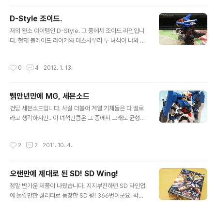
D-Style 조이드.
글 내용
저의 완소 아이템인 D-Style. 그 중에서 조이드 라인입니
다. 현재 블레이드 라이거와 데스사우러 두 녀석이 나와 있
지요. 둘 다 아주 이쁘답니다. ^^ (책상위에 오래 방치했더
니 먼지가.. ㅠ_ㅠ) 특히 블레이드 라이거는 완전 강추 아이
작성시간
0
4
2012. 1. 13.
텝입니다. 색분할이 조금 미진한데도 불구하고 그 귀여움
으로 전혀 티가 나지 않구요. 정말 너무 예쁘게 나왔답니다.
^^ 근데 문제는.. 루리웹에서 한 게시물을 보고 말았어요.
뷁만년만에 MG, 세븐소드
아.. 이런 문화적 충격이란..! 저 두녀석을 잡고 막 흔들어주
글 내용
면.. 요런 녀석이 탄생을!!! 아.. 이런 대박 싱크로
건담 세븐소드입니다. 사실 더블어 계열 기체들은 다 별로
가...!!!!!!!!!!!!!!!!!!!! =ㅂ=!!!!!! 이대로 만들어 버릴까 하는 고
라고 생각하지만.. 이 녀석만큼은 그 중에서 그래도 균형이
민까지 들게 만드는...;;; 뭐 반대쪽은 그냥 두발로 걷는 고양
잡힌 녀석이라 생각했었고.. MG로 나오면 사봐야지.. 했더
이 같아요. -ㅂ-;
랬습니다. 근데 역시나 나오네요. ^^; 킷 자체는 큰 감흥은
작성시간
2
2
2011. 10. 4.
없습니다. 간단 소감이라면.. 1. 헤드 조립 : 음.. 좀 특이하
네? 2. 소체 조립 : 밸런스가 뭐 이따구야! 3. 어깨뽕까지 :
그래도 별론데? -_-; 4. 풀 무장 상태 : 이제 좀 균형이 잡히
오랜만에 제대로 된 SD! SD Wing!
는군. 뭐.. 이런 느낌이었습니다. 일단 조립후 관절강도도
글 내용
좋구요. 자립도 잘 합니다. ^^ 다 만들어 놓고 나니 괜찮네
정말 반가운 제품이 나왔습니다. 지지부진하던 SD 라인업
요. 메탈빌드풍으로 만들어 보고 싶은데 어디서든 데칼이
에 놀랄만한 퀄리티로 등장한 SD 윙! 366번이군요. 박스
나와주길 바랍니다. +_+ 이건 함께 집어온 먹선용 아이템.
는 일반 SD 박스 사이즈에 두께가 조금 있습니다. 보통 U
아.. 정말 귀차니즘 살살 긁어주는 매..
C정도의 박스 두께라 보시면 되겠네요. 뚝딱~ 조립하면 이