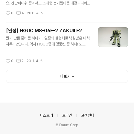
도 Super HCM-Pro 양산형 자쿠와 HCM 사자비 두개
요. 간단피니쉬 중에서도 초대충 눈가림아웅 대강피니쉬로
만큼은 정말 최고거든요. >_
마감했습니다. 가동엔 지장 없으나 특별히 포즈 잡을 이유
작성시간
0
4
2011. 4. 6.
가 없는지라..;; 청소 버전으로 만들었습니다. 나름 중장비
버전이긴 하지만 '컬러가 이쁘니까 넌 빗자루'. 뭐 대강 이
런 설정? -ㅅ-; 빗자루만 일반판에서 뺒어왔습니다. 간단피
[완성] HGUC MS-06F-2 ZAKUⅡ F2
니쉬로 접합선 수정만 대강대강. 잘 안보이는 곳 패스. 어려
글 내용
뭔가 만들 준비를 하다가.. 일종의 실험체로 낙찰받은 녀석
운 곳 패스. 아주 작은 부분 도색. (빗자루 빼면 찾기도 어
자쿠 F2입니다. 역시 HGUC중에 명품킷 중 하나! 모노아
렵..;;) 약간의 에나멜질. 끗. 아, 마감은 반광틱하게 했습니
이는 원래 파고 심고 해줘야 하는데.. 귀차니즘을 이길 수
다. ^^ 빗자루 컬러는 피규어를 참고'만' 했습니다. 이렇게
있는 것은 아무것도 없더라.. 그냥 굴러다니는 구형 돔 하나
보니 또 복장이 아쉽군요. 고토는 메이드 복장을 내놓아라!
작성시간
0
2
2011. 4. 2.
접착. 끗. 원래는 붉은색이어야 하겠지만.. 뭐 제가 언제 설
내놓아라! 그래도 결코 만만한 크기는 아니죠. 1:1 스케일이
정따위 신경 썼나요~ 요즘은 투명이나 은색이 좋더라구요.
다..
=ㅂ=; 데칼은 간소하게. 전부 반다이 별매 습식을 이용했
더보기
습니다. 대부분 UC F2 전용 데칼. 귀차니즘의 결정체. 접
합선 수정도 하지 않은 머신건. -ㅅ- 나름 신경쓴 도색이었
는데 티가 안나네요. 아마 제가 도색했던 녀석중에 가장 티
안나는 녀석일 듯. (사출색 아냐? -_-) 대신 감은 잡았습니
다. ^^ 다리 뒤쪽 작은 접합선은 C형 가공으로 수정했습..
의안내
티스토리
로그인
고객센터
© Daum Corp.