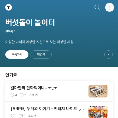
검색하기
티스토리
버섯돌이 놀이터
구독자
1
이상한 녀석의 이상한 시선으로 보는 이상한 세상..
구독하기
방명록
신고하기 레이어
열기
인기글
얼마만의 만화책이냐.. ㅜ_ㅜ
4
2
조회
19
[ARPG] 두개의 이야기 - 판타지 나이트 [베
타]
1
0
조회
5