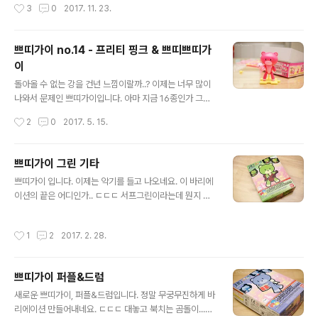
작성시간
3
0
2017. 11. 23.
에는 레고 보바펫 미피입니다. 헬멧 안테나 찾아야 하는데
어디있는지 모르겠어요. @_@ 습식도 귀찮아서 가볍게 스
티커 붙였습니다. -ㅂ-;;; 보바펫은 좀 까지고 해야 제맛인
쁘띠가이 no.14 - 프리티 핑크 & 쁘띠쁘띠가
데.. 먹선이고 치핑이고 웨더링이고.. 뭐 장비가 있어야 하
이
죠. ㅋㅋㅋㅋ 그냥 뚝딱 완성으로 끝. 훗. 그대로 장식장에
글 내용
들어갔습니다. 장식장에 두면 이쁠것 같다며 보내준거니
돌아올 수 없는 강을 건넌 느낌이랄까..? 이제는 너무 많이
넣어둬야죠. ㅎㅎ
나와서 문제인 쁘띠가이입니다. 아마 지금 16종인가 그렇
죠? ㄷㄷㄷ 이번 녀석은 프리티 핑크. 쁘띠가이가 쁘띠쁘띠
작성시간
2
0
2017. 5. 15.
가이라는 더 작은 곰을 들고 있습니다. 베앗가이 - 쁘띠가
이 - 쁘띠쁘띠가이 로 이어지네요. ㄷㄷㄷ
쁘띠가이 그린 기타
글 내용
쁘띠가이 입니다. 이제는 악기를 들고 나오네요. 이 바리에
이션의 끝은 어디인가.. ㄷㄷㄷ 서프그린이라는데 뭔지 모
르겠고, 기타를 들고 있습니다. 이제는 다 외워버린 런너들.
드럼과 함께. 아마 다른 녀석들도 더 나오겠죠. -ㅂ- 이제
작성시간
1
2
2017. 2. 28.
몇마리인지 세는 것도 포기했습니다. ㅋ 아직도 안만든게
3개 더 있다는건 비밀~
쁘띠가이 퍼플&드럼
글 내용
새로운 쁘띠가이, 퍼플&드럼입니다. 정말 무궁무진하게 바
리에이션 만들어내네요. ㄷㄷㄷ 대놓고 북치는 곰돌이...