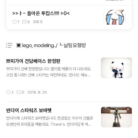
>>ㅑ~ 돌아온 투캅스!!!! >0<
1
6
조회
5
▣ lego, modeling../┗ 날림모형방
분류 전체보기
주요 글 목록
쁘띠가이 건담베이스 한정판
글 내용
쁘띠가이 건베 한정판입니다. 별의별 제품이 다 나오네요.
고만 좀 나왓!! 건베 스티커는 여전하네요. 런너샷. 매뉴얼
따윈 필요 없습니다. 안본지 오래됐어요. 쁘띠가이만 17마
리째인가.. 그런데 무슨 매뉴얼이 필요하겠어요. -ㅂ-;; 건
작성시간
2
0
2018. 8. 29.
베 마크가 있는 스티커. 눈만 칠해줍니다. 쁘띠가이에 이정
도면 충분하잖아요? ㅎㅎ 뚝딱 만들고~ 스티커에 베이스
까지 완성. 귀욤귀욤합니다. 마무리는 저희집 쁘띠가이 시
반다이 스타워즈 보바펫
그니쳐 포즈로.
글 내용
반다이제 스타워즈 보바펫입니다. 뜬금없는 지수의 선물로
오랜만에 프라질을 해봤네요. Thank's. 반다이답게 색분
할 멋지게 해놨고.. 완성후 모습도 좋습니다. 단지 프라질에
손 놓은지 오래되어 매우매우 어색했다는 것만 빼고. ㅎ 앞