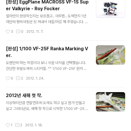
[완성] EggPlane MACROSS VF-1S Sup
도색한다고 해도 마스킹할거리가 거의 없겠어요. -ㅂ-; 완
er Valkyrie - Roy Focker
성했습니다. 저 판넬(?) 사출 모션은 좀 많이 별로네요. -
글 내용
ㅂ-;; 근데 SD 사이즈가 상당히 커졌네요. 윙때야 그냥 길
얼마만의 완성작인지는 모르겠고.. 아무튼.. 도색한지 1년
어졌다... 느낌이었고. 크샤트리야는 워낙 너부데데~ 한 녀
여만에 짱박아뒀던 킷 꺼내서 데칼/마감 해 주었습니다. 그
석이니 그런가보다 했는데.. 사자비 많들어보니 확실히 커
닥 다시 만들고픈 킷은 아니었으나.. 로이포커잖아요~ 프
작성시간
3
0
2012. 11. 7.
졌..
라 끊었더니 그것마저 귀찮고 쉽지 않네요. -ㅂ-;; 게다가
어찌나 부족한 부분들이 많은지.. 역시 레고가 좋아요. -
ㅂ-;;; 사진은 옆굴 사장님 제공입니다. 어찌나 하이라이트
[완성] 1/100 VF-25F Ranka Marking V
를 날려 주셨는지.. 사진이 그냥 허~애요. -ㅁ-;; 요 녀석은
er.
이전 히카루기와 달리 슈퍼팩 포함입니다. 슈퍼팩 컬러는
글 내용
상당히 많은 조합 끝에 탄생했는데.. 마음에 듭니다. 문제
오랜만에 하는 작업이다 보니 쉬운 녀석을 선택했습니다.
는.. 오래되서 뭘 섞었는지 기억이 하나도 안난다는거~ @_
간단한 부분도색에 스티커질. ^^ 1/100 VF-25F 란카 버
@ 마무리 하면서도 그랬지만... 사진으로 보니 참 대충 만
전입니다. 연휴동안 완성하려고 했는데.. 연휴 시작하자마
작성시간
0
2
2012. 1. 24.
들었네요. ;;; 그래도 어쩔 수 없숨돠.. 귀차니즘을 이길건 없
자 끝.. 심심했어효.. -ㅂ-;; 보시다시피 스티커로 도배되는
어요..
킷입니다. 뭐 다른게 필요 없죠. 쉐릴 버전과 란카 버전이
있는데 개인적으로 이쪽이 훨씬 마음에 드는지라.. ^^; 붙어
2012년 새해 첫 작.
있는건 전부 스티커씰입니다. 일반 스티커는 아니고 투명
글 내용
이상하리만큼 연말연초에 도색도 하고 싶고 뭔가 만들고
하고 하늘하늘 거리는 그런 재질이구요. 상판/하판이 대부
싶고 그러더군요. 새해 첫 작으로 시작한 1/100 VF-25 란
분 씰로 도배됩니다. 반다이 스티커 기술은 정말 대단해요.
카기입니다. 부분도색에 먹선 끝났고 이제 데칼(씰)질 남아
-ㅂ-)b 부분도색을 조금 했습니다. 캐노피, 발, 라이플 정
있네요. 아마 설 연휴에 완성될 듯 합니다. 다음 작품도 역
도만.. ^^; 부품 몇개 안되지만 다들 몇겹으로 올리는 컬러
작성시간
1
2
2012. 1. 18.
시 진행중인데.. 그넘도 비행기네요. -ㅂ-;;
인지라.. 조금 귀찮긴 했어요. -ㅂ-; 라이플 컬러는 신경을..