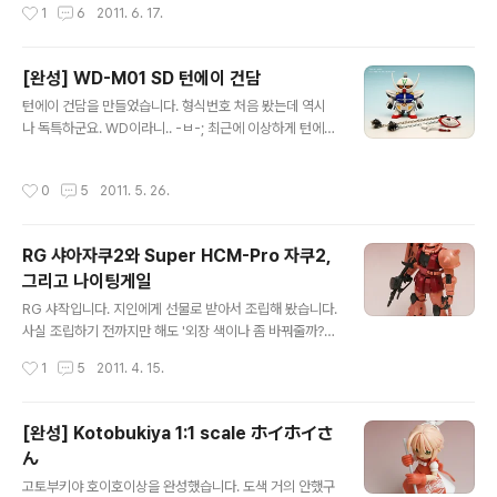
작성시간
1
6
2011. 6. 17.
런 녀석이 등장합니다. 무장도 있을건 다 있습니다. 스탠드
까지 포함이군요! 개인적으로 SD에게는 너무 높은 스탠드
라 생각하지만.. 있는게 어딥니까! 빔라이플, 실드와 날개를
[완성] WD-M01 SD 턴에이 건담
결합하면 이런 무기가 됩니다. 아스트레이 세컨드 생각나
글 내용
는 대형 검이네요. -ㅂ-; 비행모드도 구현됩니다. 뭐 쑥스러
턴에이 건담을 만들었습니다. 형식번호 처음 봤는데 역시
운 자세긴 합니다만.. -ㅂ-; 다만 대가리가 커서 슬픈 건담
나 독특하군요. WD이라니.. -ㅂ-; 최근에 이상하게 턴에이
이라.. 뽀대 안나게 라이플이 푹푹 쳐지곤 합니다. ;;; 방패를
건담이 땡겼었는데.. MG는 집에 없고, 사자니 아깝고.. 뭔
드는 방식도 많이 달라졌습니다. 그냥 손에 끼우거나 팔에
가 그래서.. 생각해보니 굴러다니는 SD가 있더군요. 한때
작성시간
0
5
2011. 5. 26.
구멍이 나..
구하기 어렵던 물건이었는데 어쩌다보니 집에 3대가.. -_
-;; 그래서 후딱 잡아서 만들었습니다. 시간이 없어서 딱 이
틀만에 달려서 만들었더니 엉망진창이네요. 수분필터가 맛
RG 샤아자쿠2와 Super HCM-Pro 자쿠2,
이 가서 물 막 뿜어대고.. 어찌 처리할 시간이 없어서 적당
그리고 나이팅게일
히 마무리했습니다. ㅜ_ㅜ 가슴팍의 십자마크는 MG 특전
글 내용
(?)을 따라해봤습니다. 뭔가 다른 포인트 하나가 필요했거
RG 샤작입니다. 지인에게 선물로 받아서 조립해 봤습니다.
든요. =ㅂ=; 건담 쌍해머. 처음부터 목적이 이거였는지라..
사실 조립하기 전까지만 해도 '외장 색이나 좀 바꿔줄까?'
ㅎㅎ 근데 두개 사슬의 컬러가 다릅니다. 생산년도의 차이
하는 생각이 있었는데.. 만들다 지치고 또 질려서 포기. 이
작성시간
1
5
2011. 4. 15.
일까요? @_@..
녀석은 평생 저렇게 있을 듯. -_-; RG가 영향을 많이 받았
다 보여지는 HCM-Pro 자쿠와 함께.. 대강 세웠더니 삐딱
하지만.. 그냥 보셔도 좀 다른 부분들이 눈에 들어오지 않나
[완성] Kotobukiya 1:1 scale ホイホイさ
싶습니다. 비슷하다 생각했던 프로포션도 조금은 차이가
ん
있어 보이구요. 디테일은 차이가 큰 편이죠. 모든걸 통틀어
글 내용
Super HCM-Pro의 손을 들어주겠습니다. 다른건 몰라
고토부키야 호이호이상을 완성했습니다. 도색 거의 안했구