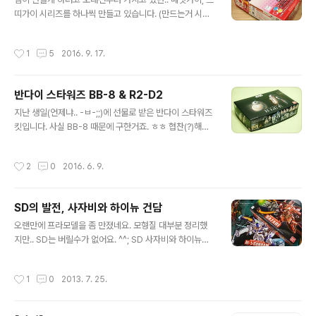
띠가이 시리즈를 하나씩 만들고 있습니다. (만드는거 시러
하는 햄.. ㅜ_ㅜ) 몇개 만들다보니 이제 매뉴얼도 필요 없어
요. 그냥 부품 다 잘라놓고 한번에 만듬. 먹선도 최소화. 눈
작성시간
1
5
2016. 9. 17.
만 그림 ㅋ 세마리째인데.. 만들지는 않는 햄양이 갑자기 꽂
히셔서.. 나머지도 주문했습니다. 뭐 또 새로운 녀석들이 많
이 나왔더라구요. 양산형은 언제 나왔는지.. 못구함. ㅜ_ㅜ
반다이 스타워즈 BB-8 & R2-D2
줄줄히 서 있는 모습을 조만간 구경하게 될 것 같습니다. ㅎ
글 내용
ㅎ
지난 생일(언제냐.. -ㅂ-;;)에 선물로 받은 반다이 스타워즈
킷입니다. 사실 BB-8 때문에 구한거죠. ㅎㅎ 협찬(?)해준
사이드7에 감사. ^^ BB-8은 진작에 만들었지만.. 알투는
이번에 꾸역꾸역 만들었네요. 오랜만에 프라킷 만들려니
작성시간
2
0
2016. 6. 9.
귀찮아서.. ㅋ 순수가조파(응?)로서.. 먹선도 없는 오리지널
그대로입니다. 역시 반다이랄까.. 변태적인 부품 분할로 컬
러 구현을 거의 99% 해내는 모습을 보여줍니다. 놀라울
SD의 발전, 사자비와 하이뉴 건담
정도의 색분할이에요. ㄷㄷㄷ 자립이 안되는 구조인 BB-8
글 내용
은 전용 스탠드 포함이라 자유로운 포징이 가능합니다. 친
오랜만에 프라모델을 좀 만졌네요. 모형질 대부분 정리했
구? 역시 BB-8은 빼꼼~ 이랄까? ㅎㅎ R2-D2 레고와의
지만.. SD는 버릴수가 없어요. ^^; SD 사자비와 하이뉴입
비교. BB-8은 아직 레고가 없네요. ㅡ_ㅜ
니다. 원래 사자비만 만들려고 간건데.. 하이뉴가 벌써 나와
있더군요. ㄷㄷㄷ SD인데도 무려 투톤입니다. 거기에 저
작성시간
1
0
2013. 7. 25.
부품분할이라니.. 윙건담 이후로 SD 정말 많이 발전했습니
다. ^^ 사자비 잘 생겼네요. 그러고보니 사마의 사자비는 버
려야겠네요. -ㅂ-;; 튼실한 하체. 무릎까지.. ㄷㄷㄷ 뭐 이제