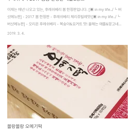
이제는 매년 나오고 있는, 후레쉬베리 봄 한정판입니다. [▣ in my life../┗ 버
섯메뉴판] - 2017 봄 한정판 - 후레쉬베리 체리쥬빌레맛![▣ in my life../┗
버섯메뉴판] - 오리온 후레쉬베리 - 복숭아&요거트 맛! 올해는 애플&망고네
요. ^^ 봄에만 나오는 녀석입니다. 별다른 안내는 없어도, 언제나처럼 봄 시즌
2019. 3. 4.
이 지나고 재고가 빠지면 사라질 가능성이 높죠. 이름은 애플&망고지만.. 망고
이름을 붙이기 부끄러운 수준입니다. 그냥 향만 난다고 보시면 될 듯 해요. 구성
은 12개네요. 망고와 사과컬러를 이용한 산뜻한 분위기의 포장. 작년부터 쓰던
꽃무늬 느낌나는 크림모양입니다. 1석 2조의 효과가 있죠. ㅋ 안에는 사과잼으
로 예상되는 부분이 확연히 보이네요. 맛은 역시나 사과맛. 후레..
몰랑몰랑 오메기떡