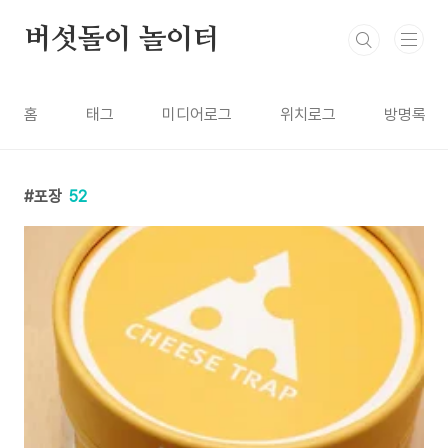
본문 바로가기
버섯돌이 놀이터
홈
태그
미디어로그
위치로그
방명록
포장
52