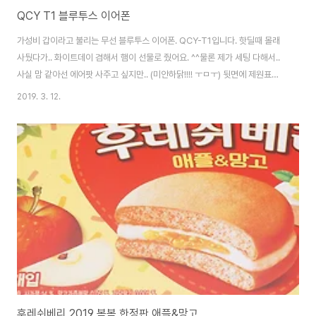
QCY T1 블루투스 이어폰
가성비 갑이라고 불리는 무선 블루투스 이어폰. QCY-T1입니다. 핫딜때 몰래
사뒀다가.. 화이트데이 겸해서 햄이 선물로 줬어요. ^^물론 제가 세팅 다해서..
사실 맘 같아선 에어팟 사주고 싶지만.. (미안하닭!!!! ㅜㅁㅜ) 뒷면에 제원표기.
정식 수입품이라 한글표기까지 다 되어 있네요. 이젠 이 포장이 자연스러워 보
2019. 3. 12.
일정도로 대중화(?)된 포장. 열자마자 이어폰이 보입니다. 매뉴얼, 이어폰, 충전
케이블(마이크로5핀), 이어팁. 매뉴얼도 한글로 되어 있어서 매우 편합니다. 뭐
사실 크게 어려운건 없지만요. 처음 인식시, QCR-T1-R을 찾아주기만 하면
됩니다. 오른쪽을 기본으로 인식하게 되어 있네요. 매우 심플합니다. 인이어 타
입이라 빠질 염려 없고, 귀에 꽂아도 부담 없는 디자인입니다. 생각보다 ..
후레쉬베리 2019 봄봄 한정판 애플&망고